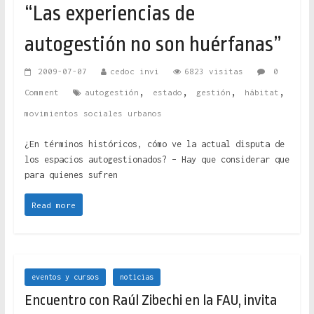
“Las experiencias de
autogestión no son huérfanas”
2009-07-07
cedoc invi
6823 visitas
0
,
,
,
,
Comment
autogestión
estado
gestión
hábitat
movimientos sociales urbanos
¿En términos históricos, cómo ve la actual disputa de
los espacios autogestionados? – Hay que considerar que
para quienes sufren
Read more
eventos y cursos
noticias
Encuentro con Raúl Zibechi en la FAU, invita