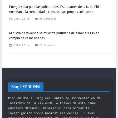
Energía solar para las poblaciones. Estudiantes de la U. de Chile
enseñan a la comunidad a construir sus propios colectores
2009-04-29
24 Comments
Ministra de Vivienda se muestra partidaria de eliminar EGIS en
compra de casas usadas
2009-07-14
22 Comments
Blog CEDOC INVI
Bienvenidos al blog del Centro de Documentación del
Instituto de la Vivienda. A través de este canal
queremos difundir información para apoyar la
investigación sobre hábitat residencial: nuevas