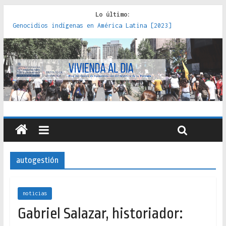
Lo último:
Genocidios indígenas en América Latina [2023]
Estudios sobre la espacialización de los Estados :
políticas, prácticas y representaciones [2022]
Donde el pedernal choca con el acero : hacia una teoría
crítica de las fronteras latinoamericanas [2020]
Criterios técnicos para una vivienda adecuada [2019]
Red de consultorios de la Caja del Seguro Obrero en
Santiago : un patrimonio emblemático [2014]
autogestión
noticias
Gabriel Salazar, historiador: