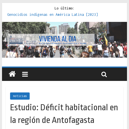
Lo último:
Genocidios indígenas en América Latina [2023]
Estudios sobre la espacialización de los Estados :
políticas, prácticas y representaciones [2022]
Donde el pedernal choca con el acero : hacia una teoría
crítica de las fronteras latinoamericanas [2020]
Criterios técnicos para una vivienda adecuada [2019]
Red de consultorios de la Caja del Seguro Obrero en
Santiago : un patrimonio emblemático [2014]
noticias
Estudio: Déficit habitacional en
la región de Antofagasta