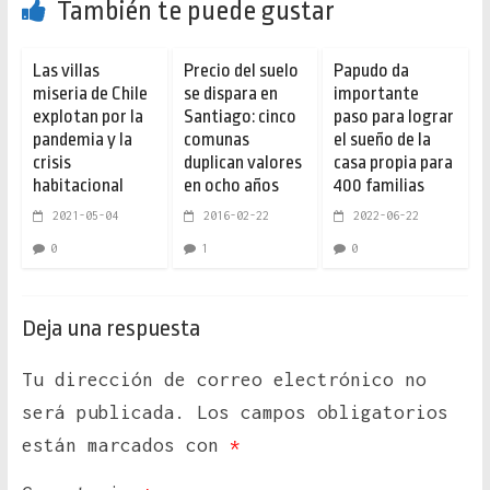
También te puede gustar
Las villas
Precio del suelo
Papudo da
miseria de Chile
se dispara en
importante
explotan por la
Santiago: cinco
paso para lograr
pandemia y la
comunas
el sueño de la
crisis
duplican valores
casa propia para
habitacional
en ocho años
400 familias
2021-05-04
2016-02-22
2022-06-22
0
1
0
Deja una respuesta
Tu dirección de correo electrónico no
será publicada.
Los campos obligatorios
están marcados con
*