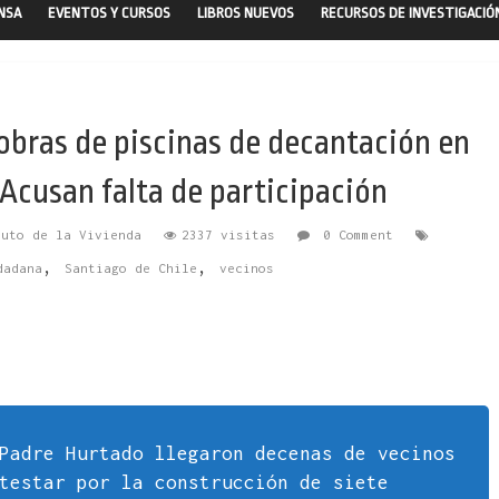
ENSA
EVENTOS Y CURSOS
LIBROS NUEVOS
RECURSOS DE INVESTIGACIÓ
obras de piscinas de decantación en
Acusan falta de participación
tuto de la Vivienda
2337 visitas
0 Comment
,
,
dadana
Santiago de Chile
vecinos
Padre Hurtado llegaron decenas de vecinos
testar por la construcción de siete