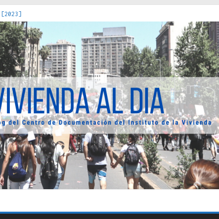
 [2023]
os Estados : políticas, prácticas y representaciones [2022]
 hacia una teoría crítica de las fronteras latinoamericanas [202
decuada [2019]
uro Obrero en Santiago : un patrimonio emblemático [2014]