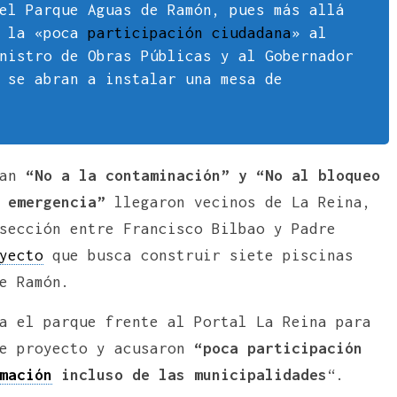
el Parque Aguas de Ramón, pues más allá
s la «poca
participación ciudadana
» al
nistro de Obras Públicas y al Gobernador
 se abran a instalar una mesa de
ían
“No a la contaminación” y “No al bloqueo
e emergencia”
llegaron vecinos de La Reina,
sección entre Francisco Bilbao y Padre
yecto
que busca construir siete piscinas
e Ramón.
a el parque frente al Portal La Reina para
te proyecto y acusaron
“poca participación
mación
incluso de las municipalidades
“.