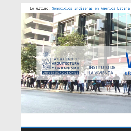
Lo último:
Genocidios indígenas en América Latina
Estudios sobre la espacialización de l
Donde el pedernal choca con el acero :
Criterios técnicos para una vivienda a
Red de consultorios de la Caja del Seg