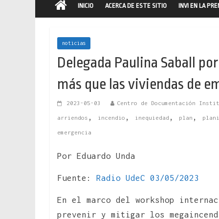
INICIO
ACERCA DE ESTE SITIO
INVI EN LA PR
noticias
Delegada Paulina Saball po
más que las viviendas de e
2023-05-03
Centro de Documentación Insti
,
,
,
,
arriendos
incendio
inequiedad
plan
plan
emergencia
Por Eduardo Unda
Fuente:
Radio UdeC 03/05/2023
En el marco del workshop internac
prevenir y mitigar los megaincend