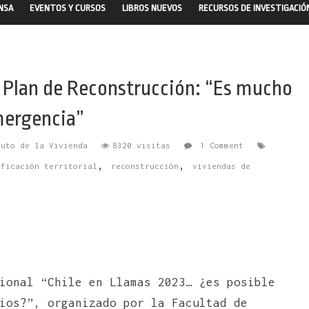
ENSA
EVENTOS Y CURSOS
LIBROS NUEVOS
RECURSOS DE INVESTIGACIÓ
r Plan de Reconstrucción: “Es mucho
mergencia”
tuto de la Vivienda
8320 visitas
1 Comment
,
,
ificación territorial
reconstrucción
viviendas de
ional “Chile en Llamas 2023… ¿es posible
ios?”, organizado por la Facultad de