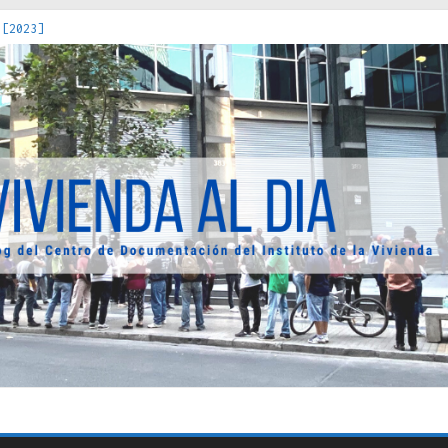
 [2023]
os Estados : políticas, prácticas y representaciones [2022]
 hacia una teoría crítica de las fronteras latinoamericanas [202
decuada [2019]
uro Obrero en Santiago : un patrimonio emblemático [2014]