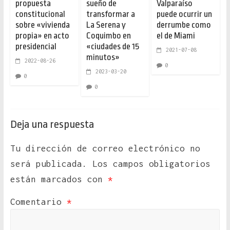
propuesta
sueño de
Valparaíso
constitucional
transformar a
puede ocurrir un
sobre «vivienda
La Serena y
derrumbe como
propia» en acto
Coquimbo en
el de Miami
presidencial
«ciudades de 15
2021-07-08
minutos»
2022-08-26
0
2023-03-20
0
0
Deja una respuesta
Tu dirección de correo electrónico no
será publicada.
Los campos obligatorios
están marcados con
*
Comentario
*