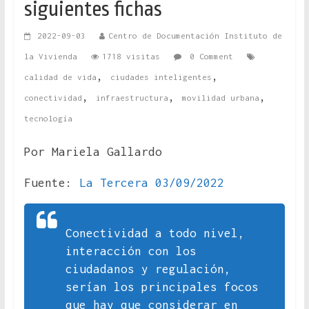
siguientes fichas
2022-09-03
Centro de Documentación Instituto de
la Vivienda
1718 visitas
0 Comment
,
,
calidad de vida
ciudades inteligentes
,
,
,
conectividad
infraestructura
movilidad urbana
tecnología
Por Mariela Gallardo
Fuente:
La Tercera 03/09/2022
Conectividad a todo nivel,
interacción con los
ciudadanos y regulación,
serían los principales focos
que hay que considerar en