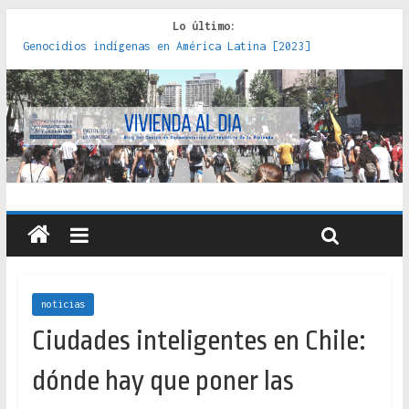
Lo último:
Genocidios indígenas en América Latina [2023]
Estudios sobre la espacialización de los Estados :
políticas, prácticas y representaciones [2022]
Donde el pedernal choca con el acero : hacia una teoría
crítica de las fronteras latinoamericanas [2020]
Criterios técnicos para una vivienda adecuada [2019]
Red de consultorios de la Caja del Seguro Obrero en
Santiago : un patrimonio emblemático [2014]
noticias
Ciudades inteligentes en Chile:
dónde hay que poner las