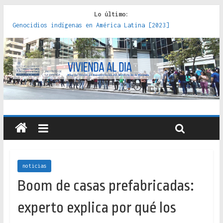
Lo último:
Genocidios indígenas en América Latina [2023]
Estudios sobre la espacialización de los Estados :
políticas, prácticas y representaciones [2022]
Donde el pedernal choca con el acero : hacia una teoría
crítica de las fronteras latinoamericanas [2020]
Criterios técnicos para una vivienda adecuada [2019]
Red de consultorios de la Caja del Seguro Obrero en
Santiago : un patrimonio emblemático [2014]
noticias
Boom de casas prefabricadas:
experto explica por qué los