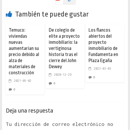
También te puede gustar
Temuco:
De colegio de
Los flancos
viviendas
elite a proyecto
abiertos del
nuevas
inmobiliario: la
proyecto
aumentarían su
vertiginosa
inmobiliario de
precio debido al
historia tras el
Fundamenta en
alza de
cierre del John
Plaza Egaña
materiales de
Dewey
2023-03-03
construcción
2020-12-29
0
2021-05-02
0
0
Deja una respuesta
Tu dirección de correo electrónico no