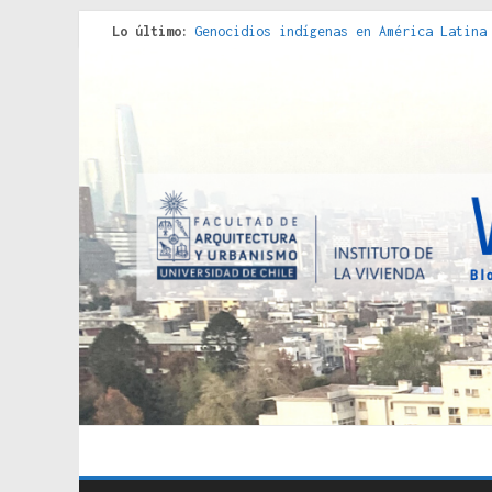
Lo último:
Genocidios indígenas en América Latina
Estudios sobre la espacialización de l
Donde el pedernal choca con el acero :
Criterios técnicos para una vivienda a
Red de consultorios de la Caja del Seg