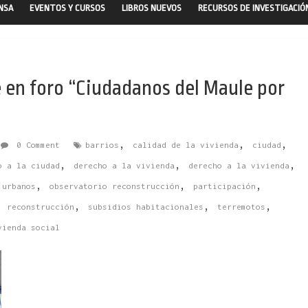
ENSA
EVENTOS Y CURSOS
LIBROS NUEVOS
RECURSOS DE INVESTIGACIÓ
en foro “Ciudadanos del Maule por
,
,
,
0 Comment
barrios
calidad de la vivienda
ciudad
,
,
,
o a la ciudad
derecho a la vivienda
derecho a la vivienda
,
,
,
 urbanos
observatorio reconstrucción
participación
,
,
,
,
reconstrucción
subsidios habitacionales
terremotos
vienda social