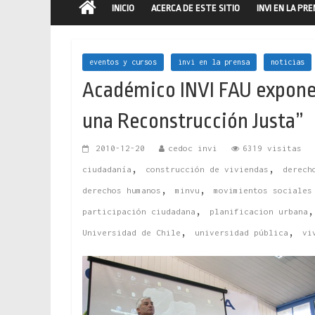
INICIO
ACERCA DE ESTE SITIO
INVI EN LA PR
eventos y cursos
invi en la prensa
noticias
Académico INVI FAU expone 
una Reconstrucción Justa”
2010-12-20
cedoc invi
6319 visitas
,
,
ciudadanía
construcción de viviendas
derech
,
,
derechos humanos
minvu
movimientos sociales
,
participación ciudadana
planificacion urbana
,
,
Universidad de Chile
universidad pública
vi