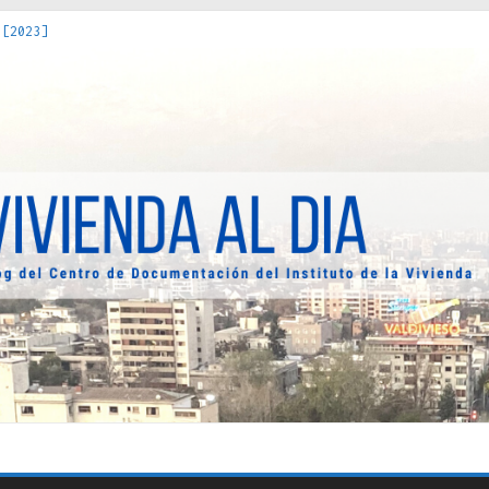
 [2023]
os Estados : políticas, prácticas y representaciones [2022]
 hacia una teoría crítica de las fronteras latinoamericanas [202
decuada [2019]
uro Obrero en Santiago : un patrimonio emblemático [2014]