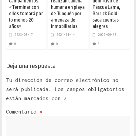
campamentos:
realizan cadena
definitivo de
«Terminar con
humana en playa
Pascua Lama,
ellos tomará por
de Tunquén por
Barrick Gold
lo menos 20
amenaza de
saca cuentas
años»
inmobiliarias
alegres
2023-03-17
2021-11-14
2020-09-18
0
0
0
Deja una respuesta
Tu dirección de correo electrónico no
será publicada.
Los campos obligatorios
están marcados con
*
Comentario
*