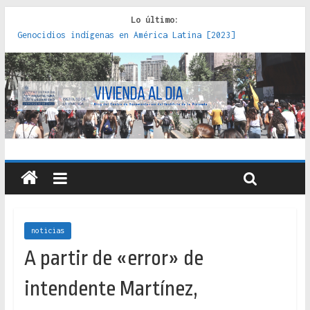
Lo último:
Genocidios indígenas en América Latina [2023]
Estudios sobre la espacialización de los Estados :
políticas, prácticas y representaciones [2022]
Donde el pedernal choca con el acero : hacia una teoría
crítica de las fronteras latinoamericanas [2020]
Criterios técnicos para una vivienda adecuada [2019]
Red de consultorios de la Caja del Seguro Obrero en
Santiago : un patrimonio emblemático [2014]
noticias
A partir de «error» de
intendente Martínez,