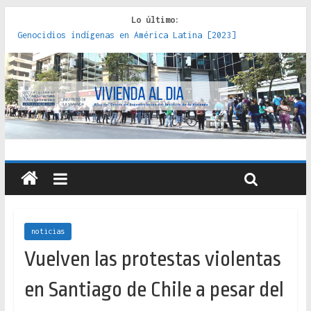
Lo último:
Genocidios indígenas en América Latina [2023]
Estudios sobre la espacialización de los Estados :
políticas, prácticas y representaciones [2022]
Donde el pedernal choca con el acero : hacia una teoría
crítica de las fronteras latinoamericanas [2020]
Criterios técnicos para una vivienda adecuada [2019]
Red de consultorios de la Caja del Seguro Obrero en
Santiago : un patrimonio emblemático [2014]
noticias
Vuelven las protestas violentas
en Santiago de Chile a pesar del