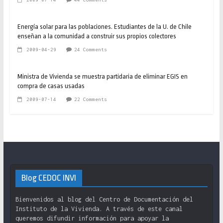
Energía solar para las poblaciones. Estudiantes de la U. de Chile
enseñan a la comunidad a construir sus propios colectores
2009-04-29
24 Comments
Ministra de Vivienda se muestra partidaria de eliminar EGIS en
compra de casas usadas
2009-07-14
22 Comments
Blog CEDOC INVI
Bienvenidos al blog del Centro de Documentación del
Instituto de la Vivienda. A través de este canal
queremos difundir información para apoyar la