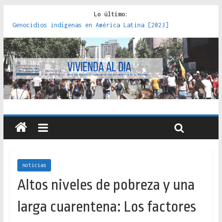
Lo último:
Genocidios indígenas en América Latina [2023]
Estudios sobre la espacialización de los Estados :
políticas, prácticas y representaciones [2022]
Donde el pedernal choca con el acero : hacia una teoría
crítica de las fronteras latinoamericanas [2020]
Criterios técnicos para una vivienda adecuada [2019]
Red de consultorios de la Caja del Seguro Obrero en
Santiago : un patrimonio emblemático [2014]
noticias
Altos niveles de pobreza y una
larga cuarentena: Los factores