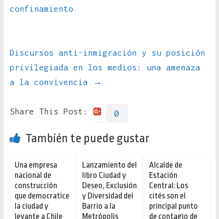
confinamiento
Discursos anti-inmigración y su posición
privilegiada en los medios: una amenaza
a la convivencia
→
Share This Post:
0
También te puede gustar
Una empresa
Lanzamiento del
Alcalde de
nacional de
libro Ciudad y
Estación
construcción
Deseo, Exclusión
Central: Los
que democratice
y Diversidad del
cités son el
la ciudad y
Barrio a la
principal punto
levante a Chile
Metrópolis
de contagio de