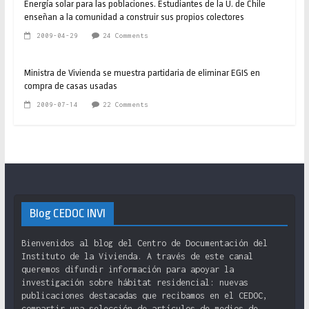
Energía solar para las poblaciones. Estudiantes de la U. de Chile
enseñan a la comunidad a construir sus propios colectores
2009-04-29
24 Comments
Ministra de Vivienda se muestra partidaria de eliminar EGIS en
compra de casas usadas
2009-07-14
22 Comments
Blog CEDOC INVI
Bienvenidos al blog del Centro de Documentación del
Instituto de la Vivienda. A través de este canal
queremos difundir información para apoyar la
investigación sobre hábitat residencial: nuevas
publicaciones destacadas que recibamos en el CEDOC,
compartir una selección de artículos de medios de