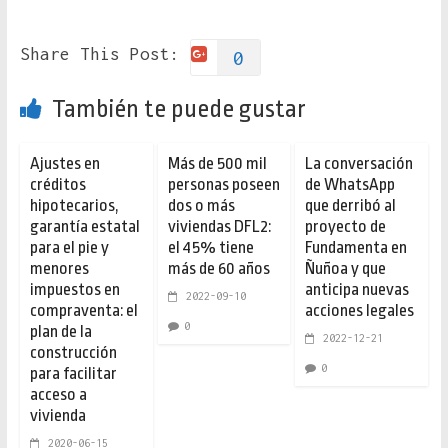
Share This Post:
0
También te puede gustar
Ajustes en
Más de 500 mil
La conversación
créditos
personas poseen
de WhatsApp
hipotecarios,
dos o más
que derribó al
garantía estatal
viviendas DFL2:
proyecto de
para el pie y
el 45% tiene
Fundamenta en
menores
más de 60 años
Ñuñoa y que
impuestos en
anticipa nuevas
2022-09-10
compraventa: el
acciones legales
0
plan de la
2022-12-21
construcción
0
para facilitar
acceso a
vivienda
2020-06-15