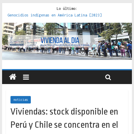
Lo último:
Genocidios indígenas en América Latina [2023]
Estudios sobre la espacialización de los Estados :
políticas, prácticas y representaciones [2022]
Donde el pedernal choca con el acero : hacia una teoría
crítica de las fronteras latinoamericanas [2020]
Criterios técnicos para una vivienda adecuada [2019]
Red de consultorios de la Caja del Seguro Obrero en
Santiago : un patrimonio emblemático [2014]
noticias
Viviendas: stock disponible en
Perú y Chile se concentra en el