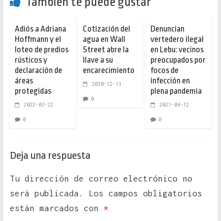
También te puede gustar
Adiós a Adriana
Cotización del
Denuncian
Hoffmann y el
agua en Wall
vertedero ilegal
loteo de predios
Street abre la
en Lebu: vecinos
rústicos y
llave a su
preocupados por
declaración de
encarecimiento
focos de
áreas
infección en
2020-12-13
protegidas
plena pandemia
0
2022-03-22
2021-04-12
0
0
Deja una respuesta
Tu dirección de correo electrónico no
será publicada.
Los campos obligatorios
están marcados con
*