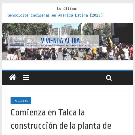
Lo último:
Genocidios indígenas en América Latina [2023]
Estudios sobre la espacialización de los Estados :
políticas, prácticas y representaciones [2022]
Donde el pedernal choca con el acero : hacia una teoría
crítica de las fronteras latinoamericanas [2020]
Criterios técnicos para una vivienda adecuada [2019]
Red de consultorios de la Caja del Seguro Obrero en
Santiago : un patrimonio emblemático [2014]
noticias
Comienza en Talca la
construcción de la planta de