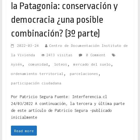
la Patagonia: conservación y
democracia ¿una posible
combinación? (3º parte)
2022-03-24
Centro de Documentación Instituto de
la Vivienda
2413 visitas
0 Comment
,
,
,
,
Aysén
comunidad
loteos
mercado del suelo
,
,
ordenamiento territorial
parcelaciones
participación ciudadana
Por Patricio Segura Fuente: Interferencia.cl
24/03/2022 A continuación, la tercera y última parte
de este artículo de Patricio Segura -publicado
inicialmente
Read more