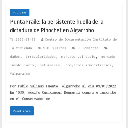
noticias
Punta Fraile: la persistente huella de la
dictadura de Pinochet en Algarrobo
2022-01-09
Centro de Documentación Instituto de
la Vivienda
7635 visitas
3 Comments
,
,
,
daños
irregularidades
mercado del suelo
mercado
,
,
,
inmobiliario
naturaleza
proyectos inmobiliarios
Valparaíso
Por Pablo Salinas Fuente: Algarrobo al día 09/01/2022
En 1939, Adolfo Cusicanqui Benguria compra e inscribe
en el Conservador de
Read more