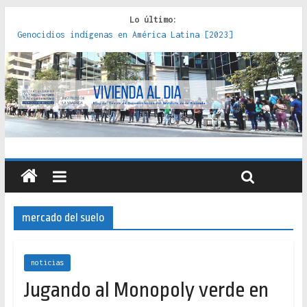
Lo último:
Genocidios indígenas en América Latina [2023]
Estudios sobre la espacialización de los Estados :
políticas, prácticas y representaciones [2022]
Donde el pedernal choca con el acero : hacia una teoría
crítica de las fronteras latinoamericanas [2020]
Criterios técnicos para una vivienda adecuada [2019]
Red de consultorios de la Caja del Seguro Obrero en
Santiago : un patrimonio emblemático [2014]
mercado del suelo
noticias
Jugando al Monopoly verde en