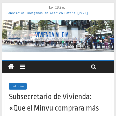
Lo último:
Genocidios indígenas en América Latina [2023]
Estudios sobre la espacialización de los Estados :
políticas, prácticas y representaciones [2022]
Donde el pedernal choca con el acero : hacia una teoría
crítica de las fronteras latinoamericanas [2020]
Criterios técnicos para una vivienda adecuada [2019]
Red de consultorios de la Caja del Seguro Obrero en
Santiago : un patrimonio emblemático [2014]
noticias
Subsecretario de Vivienda:
«Que el Minvu comprara más