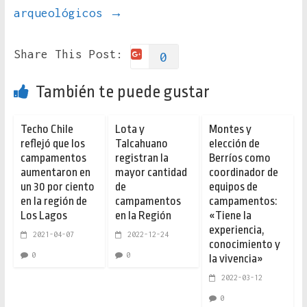
arqueológicos
→
Share This Post:
0
También te puede gustar
Techo Chile
Lota y
Montes y
reflejó que los
Talcahuano
elección de
campamentos
registran la
Berríos como
aumentaron en
mayor cantidad
coordinador de
un 30 por ciento
de
equipos de
en la región de
campamentos
campamentos:
Los Lagos
en la Región
«Tiene la
experiencia,
2021-04-07
2022-12-24
conocimiento y
0
0
la vivencia»
2022-03-12
0