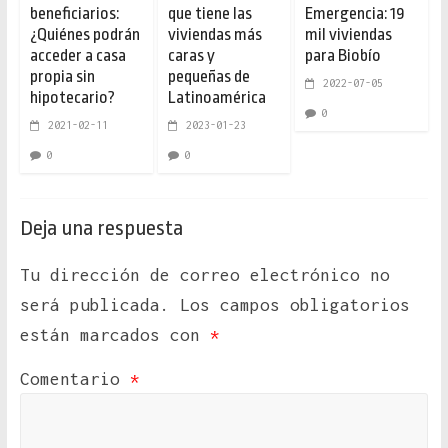
beneficiarios:
que tiene las
Emergencia: 19
¿Quiénes podrán
viviendas más
mil viviendas
acceder a casa
caras y
para Biobío
propia sin
pequeñas de
2022-07-05
hipotecario?
Latinoamérica
0
2021-02-11
2023-01-23
0
0
Deja una respuesta
Tu dirección de correo electrónico no
será publicada.
Los campos obligatorios
están marcados con
*
Comentario
*