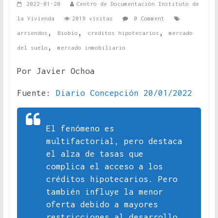
2022-01-20
Centro de Documentación Instituto de
la Vivienda
2019 visitas
0 Comment
,
,
,
arriendos
Biobío
creditos hipotecarios
mercado
,
del suelo
mercado inmobiliario
Por Javier Ochoa
Fuente:
Diario Concepción 20/01/2022
El fenómeno es
multifactorial, pero destaca
el alza de tasas que
complica el acceso a los
créditos hipotecarios. Pero
también influye la menor
oferta debido a mayores
restricciones al desarrollo