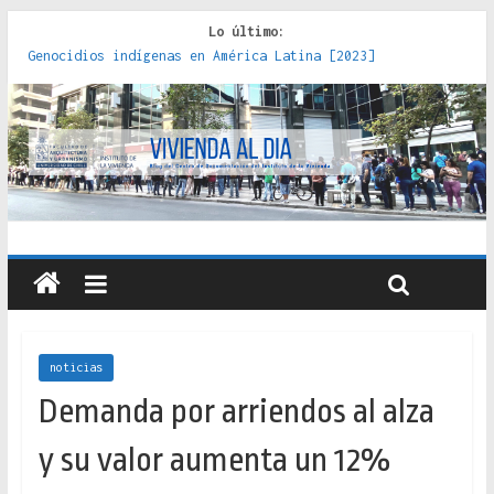
Lo último:
Genocidios indígenas en América Latina [2023]
Estudios sobre la espacialización de los Estados :
políticas, prácticas y representaciones [2022]
Donde el pedernal choca con el acero : hacia una teoría
crítica de las fronteras latinoamericanas [2020]
Criterios técnicos para una vivienda adecuada [2019]
Red de consultorios de la Caja del Seguro Obrero en
Santiago : un patrimonio emblemático [2014]
noticias
Demanda por arriendos al alza
y su valor aumenta un 12%