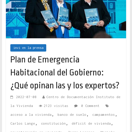
invi en la prensa
Plan de Emergencia
Habitacional del Gobierno:
¿Qué opinan las y los expertos?
2022-07-08
Centro de Documentación Instituto de
la Vivienda
2123 visitas
0 Comment
,
,
,
acceso a la vivienda
banco de suelo
campamentos
,
,
,
Carlos Lange
constitución
déficit de vivienda
,
,