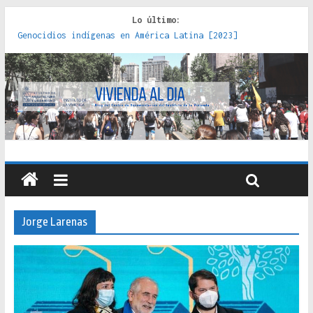
Lo último:
Genocidios indígenas en América Latina [2023]
Estudios sobre la espacialización de los Estados :
políticas, prácticas y representaciones [2022]
Donde el pedernal choca con el acero : hacia una teoría
crítica de las fronteras latinoamericanas [2020]
Criterios técnicos para una vivienda adecuada [2019]
Red de consultorios de la Caja del Seguro Obrero en
Santiago : un patrimonio emblemático [2014]
Jorge Larenas