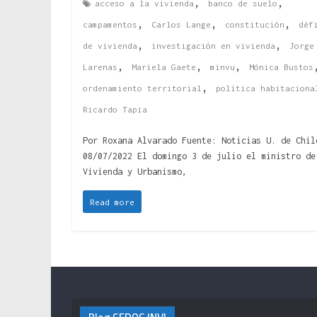
,
,
acceso a la vivienda
banco de suelo
,
,
,
campamentos
Carlos Lange
constitución
déf
,
,
de vivienda
investigación en vivienda
Jorge
,
,
,
Larenas
Mariela Gaete
minvu
Mónica Bustos
,
ordenamiento territorial
política habitaciona
Ricardo Tapia
Por Roxana Alvarado Fuente: Noticias U. de Chil
08/07/2022 El domingo 3 de julio el ministro de
Vivienda y Urbanismo,
Read more