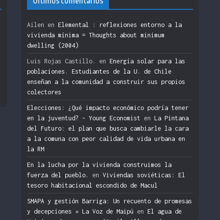
Últimos comentarios
Ailen
en
Elemental : reflexiones entorno a la
vivienda mínima = Thoughts about minimum
dwelling (2004)
n
Luis Rojas Castillo.
en
Energía solar para las
poblaciones. Estudiantes de la U. de Chile
enseñan a la comunidad a construir sus propios
colectores
Elecciones: ¿Qué impacto económico podría tener
en la juventud? – Young Economist
en
La Pintana
del Futuro: el plan que busca cambiarle la cara
a la comuna con peor calidad de vida urbana en
la RM
En la lucha por la vivienda construimos la
fuerza del pueblo.
en
Viviendas soviéticas: El
tesoro habitacional escondido de Macul
SMAPA y gestión Barriga: Un recuento de promesas
y decepciones » La Voz de Maipú
en
El agua de