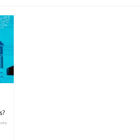
s?
tuto