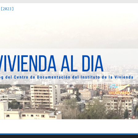
 [2023]
os Estados : políticas, prácticas y representaciones [2022]
 hacia una teoría crítica de las fronteras latinoamericanas [202
decuada [2019]
uro Obrero en Santiago : un patrimonio emblemático [2014]