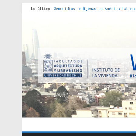
Lo último:
Genocidios indígenas en América Latina
Estudios sobre la espacialización de l
Donde el pedernal choca con el acero :
Criterios técnicos para una vivienda a
Red de consultorios de la Caja del Seg