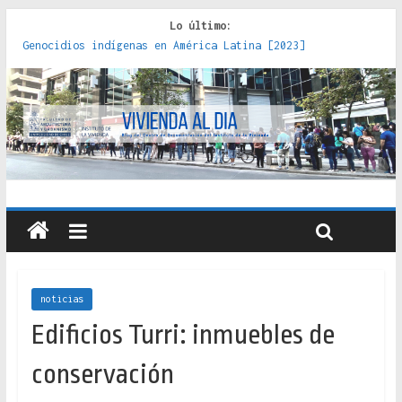
Lo último:
Genocidios indígenas en América Latina [2023]
Estudios sobre la espacialización de los Estados :
políticas, prácticas y representaciones [2022]
Donde el pedernal choca con el acero : hacia una teoría
crítica de las fronteras latinoamericanas [2020]
Criterios técnicos para una vivienda adecuada [2019]
Red de consultorios de la Caja del Seguro Obrero en
Santiago : un patrimonio emblemático [2014]
noticias
Edificios Turri: inmuebles de
conservación