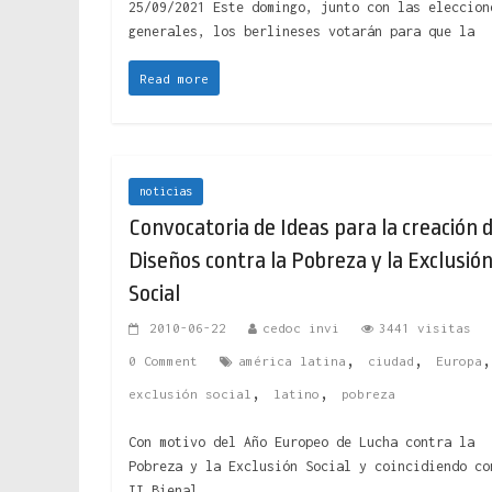
25/09/2021 Este domingo, junto con las eleccion
generales, los berlineses votarán para que la
Read more
noticias
Convocatoria de Ideas para la creación 
Diseños contra la Pobreza y la Exclusió
Social
2010-06-22
cedoc invi
3441 visitas
,
,
0 Comment
américa latina
ciudad
Europa
,
,
exclusión social
latino
pobreza
Con motivo del Año Europeo de Lucha contra la
Pobreza y la Exclusión Social y coincidiendo co
II Bienal