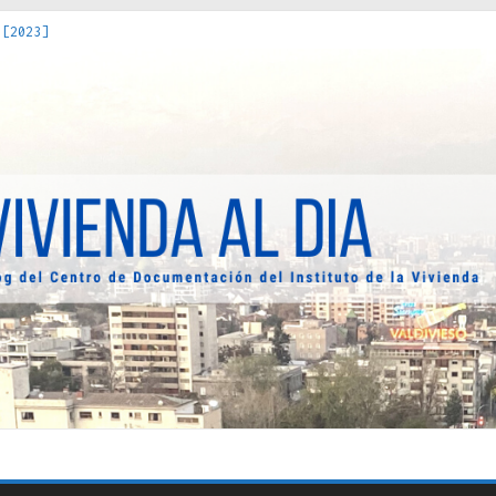
 [2023]
os Estados : políticas, prácticas y representaciones [2022]
 hacia una teoría crítica de las fronteras latinoamericanas [202
decuada [2019]
uro Obrero en Santiago : un patrimonio emblemático [2014]