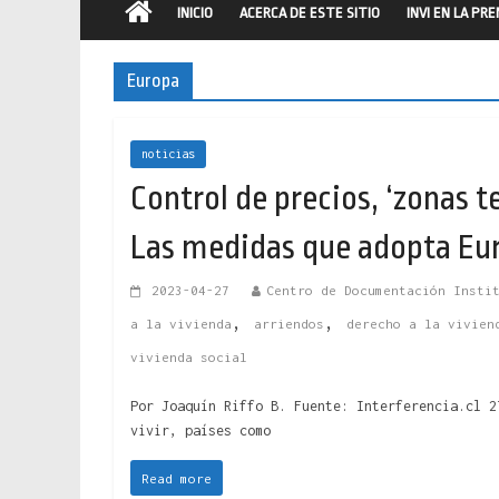
INICIO
ACERCA DE ESTE SITIO
INVI EN LA PR
Europa
noticias
Control de precios, ‘zonas t
Las medidas que adopta Euro
2023-04-27
Centro de Documentación Insti
,
,
a la vivienda
arriendos
derecho a la vivien
vivienda social
Por Joaquín Riffo B. Fuente: Interferencia.cl 2
vivir, países como
Read more