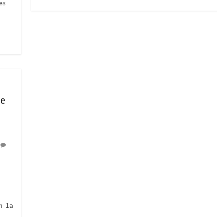
es
de
n
,
n la