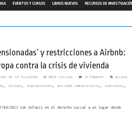
ENSA
EVENTOS Y CURSOS
LIBROS NUEVOS
RECURSOS DE INVESTIGACIÓ
ensionadas’ y restricciones a Airbnb:
pa contra la crisis de vivienda
tuto de la Vivienda
2054 visitas
0 Comment
acceso
,
,
,
,
,
da
Europa
expropiación
mercado inmobiliario
subsidios
7/04/2023 Con énfasis en el derecho social a un lugar donde