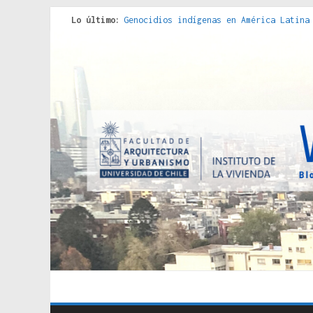
Lo último:
Genocidios indígenas en América Latina
Estudios sobre la espacialización de l
Donde el pedernal choca con el acero :
Criterios técnicos para una vivienda a
Red de consultorios de la Caja del Seg