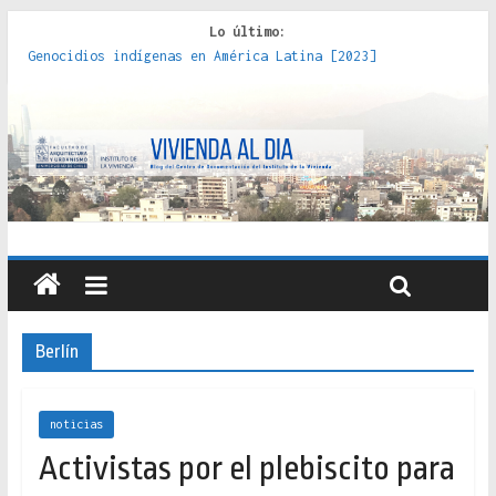
Lo último:
Genocidios indígenas en América Latina [2023]
Estudios sobre la espacialización de los Estados :
políticas, prácticas y representaciones [2022]
Donde el pedernal choca con el acero : hacia una teoría
crítica de las fronteras latinoamericanas [2020]
Criterios técnicos para una vivienda adecuada [2019]
Red de consultorios de la Caja del Seguro Obrero en
Santiago : un patrimonio emblemático [2014]
Berlín
noticias
Activistas por el plebiscito para