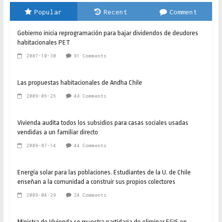
Popular
Recent
Comment
Gobierno inicia reprogramación para bajar dividendos de deudores
habitacionales PET
2007-10-30
91 Comments
Las propuestas habitacionales de Andha Chile
2009-06-26
48 Comments
Vivienda audita todos los subsidios para casas sociales usadas
vendidas a un familiar directo
2009-07-14
44 Comments
Energía solar para las poblaciones. Estudiantes de la U. de Chile
enseñan a la comunidad a construir sus propios colectores
2009-04-29
24 Comments
Ministra de Vivienda se muestra partidaria de eliminar EGIS en