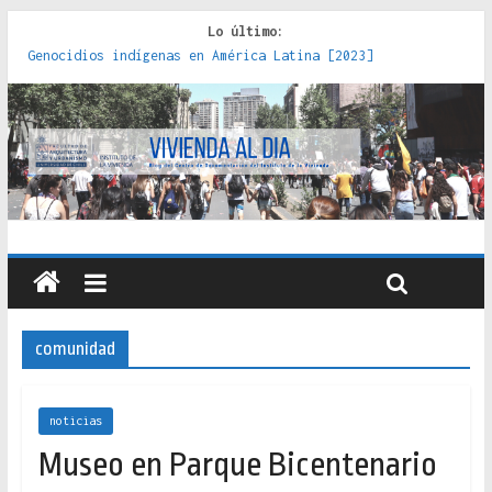
Lo último:
Genocidios indígenas en América Latina [2023]
Estudios sobre la espacialización de los Estados :
políticas, prácticas y representaciones [2022]
Donde el pedernal choca con el acero : hacia una teoría
crítica de las fronteras latinoamericanas [2020]
Criterios técnicos para una vivienda adecuada [2019]
Red de consultorios de la Caja del Seguro Obrero en
Santiago : un patrimonio emblemático [2014]
comunidad
noticias
Museo en Parque Bicentenario