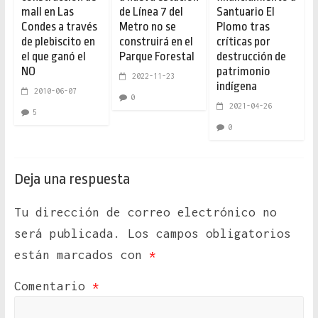
mall en Las
de Línea 7 del
Santuario El
Condes a través
Metro no se
Plomo tras
de plebiscito en
construirá en el
críticas por
el que ganó el
Parque Forestal
destrucción de
NO
patrimonio
2022-11-23
indígena
2010-06-07
0
2021-04-26
5
0
Deja una respuesta
Tu dirección de correo electrónico no
será publicada.
Los campos obligatorios
están marcados con
*
Comentario
*