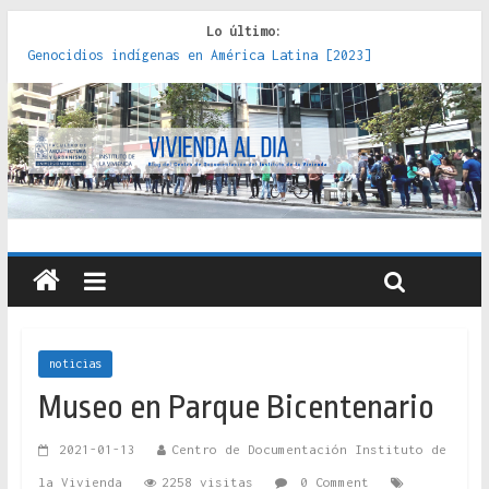
Lo último:
Genocidios indígenas en América Latina [2023]
Estudios sobre la espacialización de los Estados :
políticas, prácticas y representaciones [2022]
Donde el pedernal choca con el acero : hacia una teoría
crítica de las fronteras latinoamericanas [2020]
Criterios técnicos para una vivienda adecuada [2019]
Red de consultorios de la Caja del Seguro Obrero en
Santiago : un patrimonio emblemático [2014]
noticias
Museo en Parque Bicentenario
2021-01-13
Centro de Documentación Instituto de
la Vivienda
2258 visitas
0 Comment