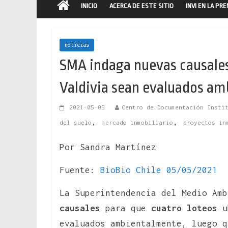
INICIO
ACERCA DE ESTE SITIO
INVI EN LA PR
noticias
SMA indaga nuevas causales 
Valdivia sean evaluados a
2021-05-05
Centro de Documentación Insti
,
,
del suelo
mercado inmobiliario
proyectos in
Por Sandra Martínez
Fuente:
BioBio Chile 05/05/2021
La Superintendencia del Medio Am
causales
para que
cuatro loteos
ub
evaluados ambientalmente, luego q