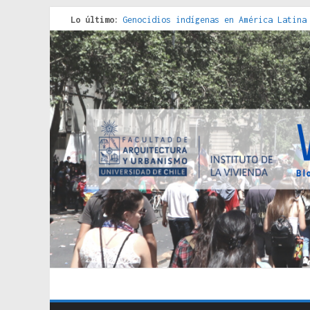
Lo último:
Genocidios indígenas en América Latina
Estudios sobre la espacialización de l
Donde el pedernal choca con el acero :
Criterios técnicos para una vivienda a
Red de consultorios de la Caja del Seg