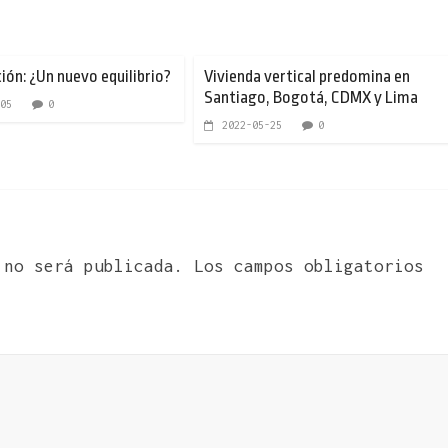
ión: ¿Un nuevo equilibrio?
Vivienda vertical predomina en
Santiago, Bogotá, CDMX y Lima
05
0
2022-05-25
0
 no será publicada.
Los campos obligatorios