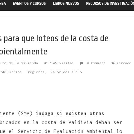
ENSA
EVENTOS Y CURSOS
LIBROS NUEVOS
RECURSOS DE INVESTIGACIÓ
para que loteos de la costa de
mbientalmente
tuto de la Vivienda
2145 visitas
0 Comment
mercado
,
,
mobiliarios
regiones
valor del suelo
biente (SMA)
indaga si existen otras
icados en la costa de Valdivia deban ser
ue el Servicio de Evaluación Ambiental lo