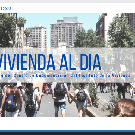
 [2023]
os Estados : políticas, prácticas y representaciones [2022]
 hacia una teoría crítica de las fronteras latinoamericanas [202
decuada [2019]
uro Obrero en Santiago : un patrimonio emblemático [2014]