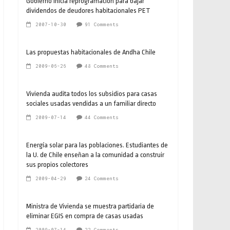
Gobierno inicia reprogramación para bajar
dividendos de deudores habitacionales PET
2007-10-30
91 Comments
Las propuestas habitacionales de Andha Chile
2009-06-26
48 Comments
Vivienda audita todos los subsidios para casas
sociales usadas vendidas a un familiar directo
2009-07-14
44 Comments
Energía solar para las poblaciones. Estudiantes de
la U. de Chile enseñan a la comunidad a construir
sus propios colectores
2009-04-29
24 Comments
Ministra de Vivienda se muestra partidaria de
eliminar EGIS en compra de casas usadas
2009-07-14
22 Comments