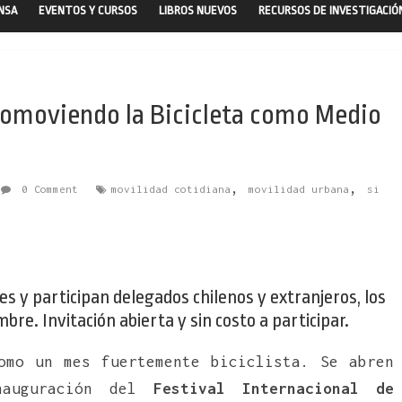
ENSA
EVENTOS Y CURSOS
LIBROS NUEVOS
RECURSOS DE INVESTIGACIÓ
romoviendo la Bicicleta como Medio
,
,
0 Comment
movilidad cotidiana
movilidad urbana
si
s y participan delegados chilenos y extranjeros, los
bre. Invitación abierta y sin costo a participar.
omo un mes fuertemente biciclista. Se abren
nauguración del
Festival Internacional de