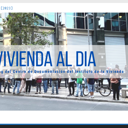
 [2023]
os Estados : políticas, prácticas y representaciones [2022]
 hacia una teoría crítica de las fronteras latinoamericanas [202
decuada [2019]
uro Obrero en Santiago : un patrimonio emblemático [2014]