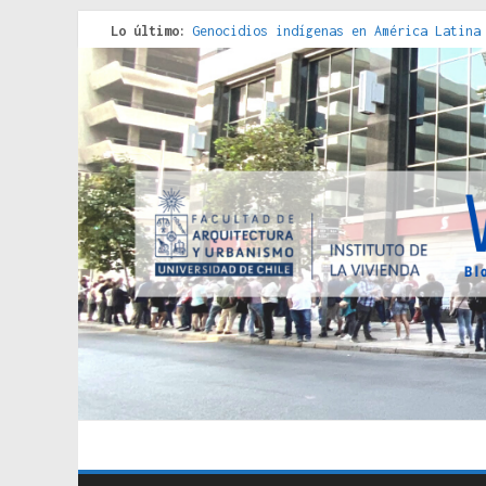
Lo último:
Genocidios indígenas en América Latina
Estudios sobre la espacialización de l
Donde el pedernal choca con el acero :
Criterios técnicos para una vivienda a
Red de consultorios de la Caja del Seg