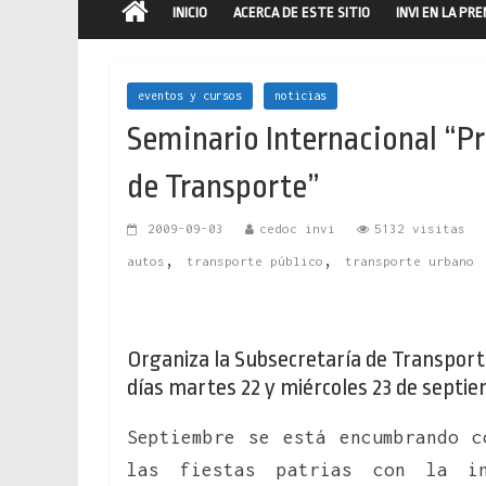
INICIO
ACERCA DE ESTE SITIO
INVI EN LA PR
eventos y cursos
noticias
Seminario Internacional “P
de Transporte”
2009-09-03
cedoc invi
5132 visitas
,
,
autos
transporte público
transporte urbano
Organiza la Subsecretaría de Transporte
días martes 22 y miércoles 23 de septiem
Septiembre se está encumbrando c
las fiestas patrias con la i