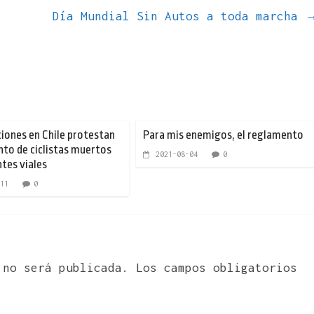
Día Mundial Sin Autos a toda marcha
iones en Chile protestan
Para mis enemigos, el reglamento
to de ciclistas muertos
2021-08-04
0
ntes viales
11
0
 no será publicada.
Los campos obligatorios