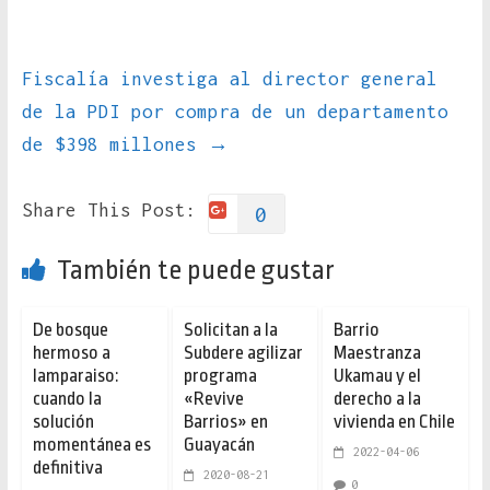
Fiscalía investiga al director general
de la PDI por compra de un departamento
de $398 millones
→
Share This Post:
0
También te puede gustar
De bosque
Solicitan a la
Barrio
hermoso a
Subdere agilizar
Maestranza
lamparaiso:
programa
Ukamau y el
cuando la
«Revive
derecho a la
solución
Barrios» en
vivienda en Chile
momentánea es
Guayacán
2022-04-06
definitiva
2020-08-21
0