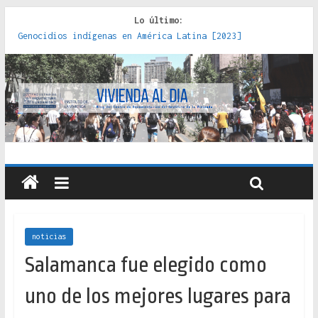
Lo último:
Genocidios indígenas en América Latina [2023]
Estudios sobre la espacialización de los Estados :
políticas, prácticas y representaciones [2022]
Donde el pedernal choca con el acero : hacia una teoría
crítica de las fronteras latinoamericanas [2020]
Criterios técnicos para una vivienda adecuada [2019]
Red de consultorios de la Caja del Seguro Obrero en
Santiago : un patrimonio emblemático [2014]
noticias
Salamanca fue elegido como
uno de los mejores lugares para