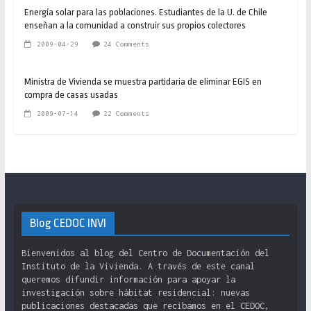
Energía solar para las poblaciones. Estudiantes de la U. de Chile
enseñan a la comunidad a construir sus propios colectores
2009-04-29
24 Comments
Ministra de Vivienda se muestra partidaria de eliminar EGIS en
compra de casas usadas
2009-07-14
22 Comments
Blog CEDOC INVI
Bienvenidos al blog del Centro de Documentación del
Instituto de la Vivienda. A través de este canal
queremos difundir información para apoyar la
investigación sobre hábitat residencial: nuevas
publicaciones destacadas que recibamos en el CEDOC,