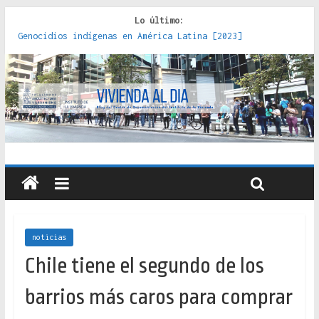
Lo último:
Genocidios indígenas en América Latina [2023]
Estudios sobre la espacialización de los Estados :
políticas, prácticas y representaciones [2022]
Donde el pedernal choca con el acero : hacia una teoría
crítica de las fronteras latinoamericanas [2020]
Criterios técnicos para una vivienda adecuada [2019]
Red de consultorios de la Caja del Seguro Obrero en
Santiago : un patrimonio emblemático [2014]
noticias
Chile tiene el segundo de los
barrios más caros para comprar