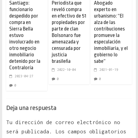
Santiago:
Periodista que
Abogado
funcionario
reveló compra
experto en
despedido por
en efectivo de 51
urbanismo: “El
compra en
propiedades por
alza de las
Sierra Bella
parte de clan
contribuciones
estuvo
Bolsonaro fue
promueve la
involucrado en
amenazada y
especulación
otro negocio
censurada por
inmobiliaria, y el
inmobiliario
justicia
gobierno lo
detenido por la
brasileña
sabe”
Contraloría
2022-10-04
2021-01-19
2023-04-27
0
0
0
Deja una respuesta
Tu dirección de correo electrónico no
será publicada.
Los campos obligatorios