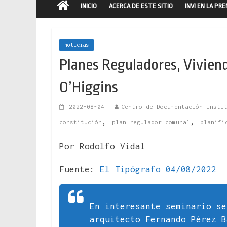
INICIO
ACERCA DE ESTE SITIO
INVI EN LA PR
noticias
Planes Reguladores, Viviend
O’Higgins
2022-08-04
Centro de Documentación Insti
,
,
constitución
plan regulador comunal
planifi
Por Rodolfo Vidal
Fuente:
El Tipógrafo 04/08/2022
En interesante seminario se
arquitecto Fernando Pérez B