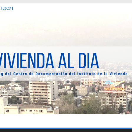
 [2023]
os Estados : políticas, prácticas y representaciones [2022]
 hacia una teoría crítica de las fronteras latinoamericanas [202
decuada [2019]
uro Obrero en Santiago : un patrimonio emblemático [2014]