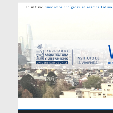
Lo último:
Genocidios indígenas en América Latina
Estudios sobre la espacialización de l
Donde el pedernal choca con el acero :
Criterios técnicos para una vivienda a
Red de consultorios de la Caja del Seg