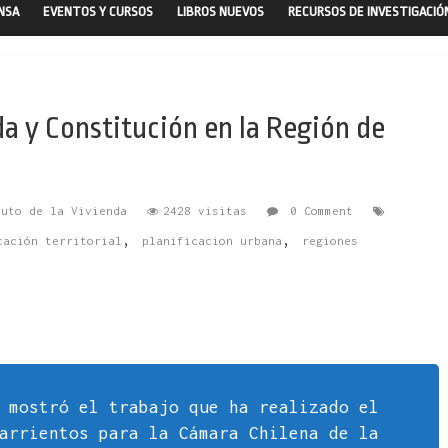
ENSA
EVENTOS Y CURSOS
LIBROS NUEVOS
RECURSOS DE INVESTIGACIÓ
a y Constitución en la Región de
tuto de la Vivienda
2428 visitas
0 Comment
,
,
cación territorial
planificacion urbana
regiones
 mostró el trabajo que ha realizado el
arrientos para la Cámara Chilena de la