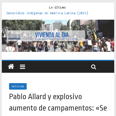
Lo último:
Genocidios indígenas en América Latina [2023]
Estudios sobre la espacialización de los Estados :
políticas, prácticas y representaciones [2022]
Donde el pedernal choca con el acero : hacia una teoría
crítica de las fronteras latinoamericanas [2020]
Criterios técnicos para una vivienda adecuada [2019]
Red de consultorios de la Caja del Seguro Obrero en
Santiago : un patrimonio emblemático [2014]
noticias
Pablo Allard y explosivo
aumento de campamentos: «Se