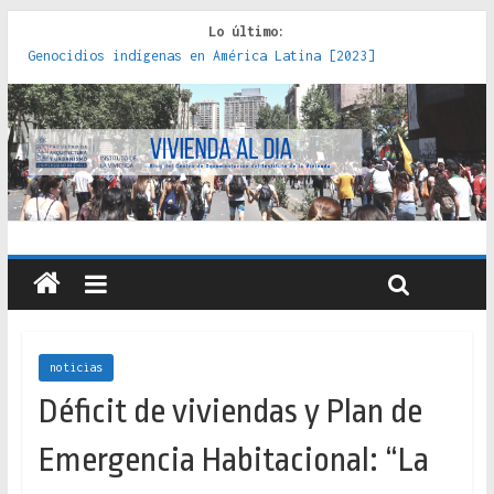
Lo último:
Genocidios indígenas en América Latina [2023]
Estudios sobre la espacialización de los Estados :
políticas, prácticas y representaciones [2022]
Donde el pedernal choca con el acero : hacia una teoría
crítica de las fronteras latinoamericanas [2020]
Criterios técnicos para una vivienda adecuada [2019]
Red de consultorios de la Caja del Seguro Obrero en
Santiago : un patrimonio emblemático [2014]
noticias
Déficit de viviendas y Plan de
Emergencia Habitacional: “La