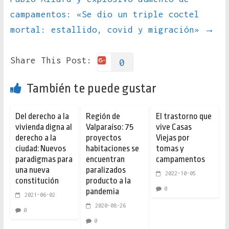
campamentos: «Se dio un triple coctel
mortal: estallido, covid y migración»
→
Share This Post:
0
También te puede gustar
Del derecho a la
Región de
El trastorno que
vivienda digna al
Valparaíso: 75
vive Casas
derecho a la
proyectos
Viejas por
ciudad: Nuevos
habitaciones se
tomas y
paradigmas para
encuentran
campamentos
una nueva
paralizados
2022-10-05
constitución
producto a la
0
pandemia
2021-06-02
2020-08-26
0
0