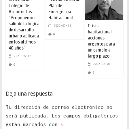
Colegio de
Plan de
Arquitectos:
Emergencia
“Proponemos
Habitacional
salir de la lógica
Crisis
2022-07-04
de desarrollo
habitacional:
0
urbano aplicada
acciones
en los últimos
urgentes para
40 años”
un cambio a
largo plazo
2021-05-12
2022-07-07
0
0
Deja una respuesta
Tu dirección de correo electrónico no
será publicada.
Los campos obligatorios
están marcados con
*