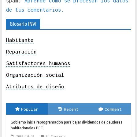
spam.
Aprende cómo se procesan los datos
de tus comentarios.
Glosario INVI
Habitante
Reparación
Satisfactores humanos
Organización social
Atributos de diseño
Popular
Recent
Comment
Gobierno inicia reprogramación para bajar dividendos de deudores
habitacionales PET
2007-10-30
91 Comments