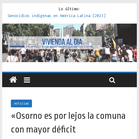
Lo último:
Genocidios indígenas en América Latina [2023]
Estudios sobre la espacialización de los Estados :
políticas, prácticas y representaciones [2022]
Donde el pedernal choca con el acero : hacia una teoría
crítica de las fronteras latinoamericanas [2020]
Criterios técnicos para una vivienda adecuada [2019]
Red de consultorios de la Caja del Seguro Obrero en
Santiago : un patrimonio emblemático [2014]
noticias
«Osorno es por lejos la comuna
con mayor déficit