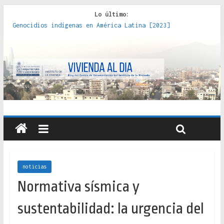
Lo último:
Genocidios indígenas en América Latina [2023]
Estudios sobre la espacialización de los Estados :
políticas, prácticas y representaciones [2022]
Donde el pedernal choca con el acero : hacia una teoría
crítica de las fronteras latinoamericanas [2020]
Criterios técnicos para una vivienda adecuada [2019]
Red de consultorios de la Caja del Seguro Obrero en
Santiago : un patrimonio emblemático [2014]
noticias
Normativa sísmica y
sustentabilidad: la urgencia del