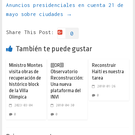
Anuncios presidenciales en cuenta 21 de
mayo sobre ciudades
→
Share This Post:
0
También te puede gustar
Ministro Montes
(((OR)))
Reconstruir
visita obras de
Observatorio
Haití es nuestra
recuperación de
Reconstrucción:
tarea
histórico block
Una nueva
2010-01-26
de la Villa
plataforma del
0
Olímpica
INVI
2023-03-04
2010-04-30
0
0