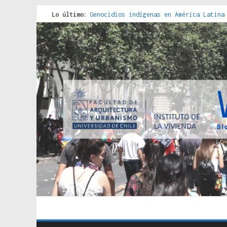
Lo último:
Genocidios indígenas en América Latina
Estudios sobre la espacialización de l
Donde el pedernal choca con el acero :
Criterios técnicos para una vivienda a
Red de consultorios de la Caja del Seg