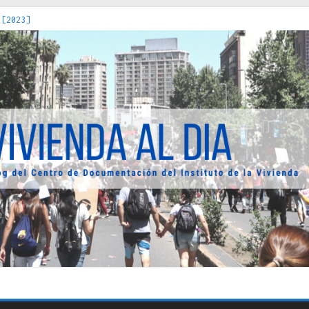
 [2023]
os Estados : políticas, prácticas y representaciones [2022]
 hacia una teoría crítica de las fronteras latinoamericanas [202
decuada [2019]
uro Obrero en Santiago : un patrimonio emblemático [2014]