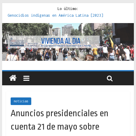
Lo último:
Genocidios indígenas en América Latina [2023]
Estudios sobre la espacialización de los Estados :
políticas, prácticas y representaciones [2022]
Donde el pedernal choca con el acero : hacia una teoría
crítica de las fronteras latinoamericanas [2020]
Criterios técnicos para una vivienda adecuada [2019]
Red de consultorios de la Caja del Seguro Obrero en
Santiago : un patrimonio emblemático [2014]
noticias
Anuncios presidenciales en
cuenta 21 de mayo sobre