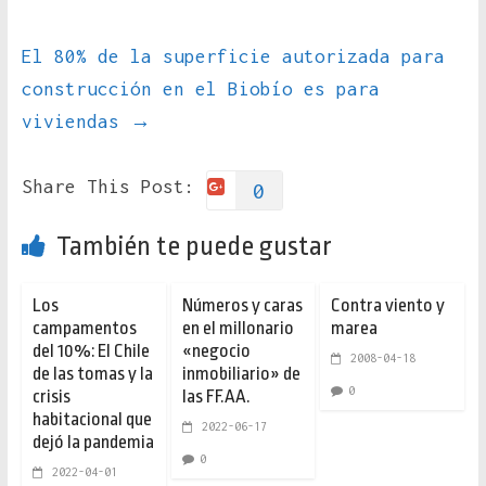
El 80% de la superficie autorizada para
construcción en el Biobío es para
viviendas
→
Share This Post:
0
También te puede gustar
Los
Números y caras
Contra viento y
campamentos
en el millonario
marea
del 10%: El Chile
«negocio
2008-04-18
de las tomas y la
inmobiliario» de
0
crisis
las FF.AA.
habitacional que
2022-06-17
dejó la pandemia
0
2022-04-01