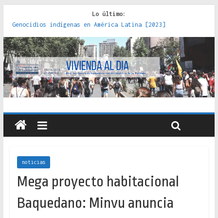
Lo último:
Genocidios indígenas en América Latina [2023]
Estudios sobre la espacialización de los Estados :
políticas, prácticas y representaciones [2022]
Donde el pedernal choca con el acero : hacia una teoría
crítica de las fronteras latinoamericanas [2020]
Criterios técnicos para una vivienda adecuada [2019]
Red de consultorios de la Caja del Seguro Obrero en
Santiago : un patrimonio emblemático [2014]
noticias
Mega proyecto habitacional
Baquedano: Minvu anuncia