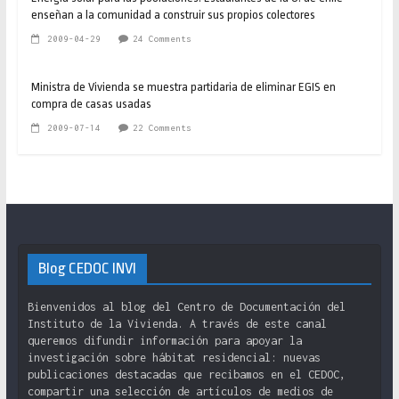
enseñan a la comunidad a construir sus propios colectores
2009-04-29
24 Comments
Ministra de Vivienda se muestra partidaria de eliminar EGIS en
compra de casas usadas
2009-07-14
22 Comments
Blog CEDOC INVI
Bienvenidos al blog del Centro de Documentación del
Instituto de la Vivienda. A través de este canal
queremos difundir información para apoyar la
investigación sobre hábitat residencial: nuevas
publicaciones destacadas que recibamos en el CEDOC,
compartir una selección de artículos de medios de