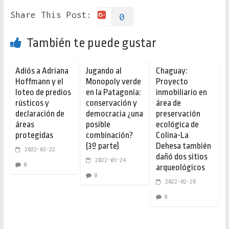
Share This Post:
0
También te puede gustar
Adiós a Adriana
Jugando al
Chaguay:
Hoffmann y el
Monopoly verde
Proyecto
loteo de predios
en la Patagonia:
inmobiliario en
rústicos y
conservación y
área de
declaración de
democracia ¿una
preservación
áreas
posible
ecológica de
protegidas
combinación?
Colina-La
(3º parte)
Dehesa también
2022-03-22
dañó dos sitios
2022-03-24
0
arqueológicos
0
2022-02-28
0