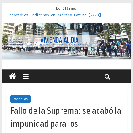
Lo último:
Genocidios indígenas en América Latina [2023]
Estudios sobre la espacialización de los Estados :
políticas, prácticas y representaciones [2022]
Donde el pedernal choca con el acero : hacia una teoría
crítica de las fronteras latinoamericanas [2020]
Criterios técnicos para una vivienda adecuada [2019]
Red de consultorios de la Caja del Seguro Obrero en
Santiago : un patrimonio emblemático [2014]
noticias
Fallo de la Suprema: se acabó la
impunidad para los