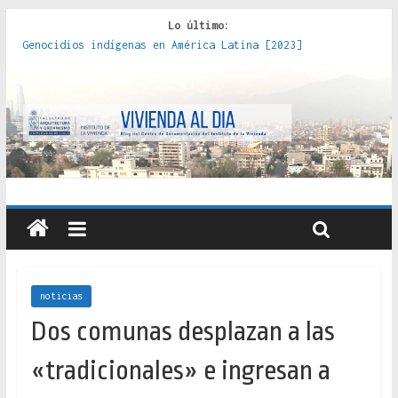
Lo último:
Genocidios indígenas en América Latina [2023]
Estudios sobre la espacialización de los Estados :
políticas, prácticas y representaciones [2022]
Donde el pedernal choca con el acero : hacia una teoría
crítica de las fronteras latinoamericanas [2020]
Criterios técnicos para una vivienda adecuada [2019]
Red de consultorios de la Caja del Seguro Obrero en
Santiago : un patrimonio emblemático [2014]
noticias
Dos comunas desplazan a las
«tradicionales» e ingresan a