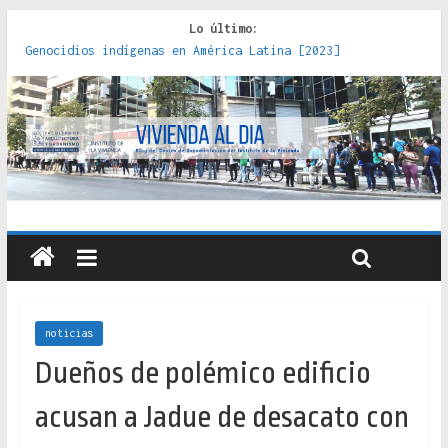
Lo último:
Genocidios indígenas en América Latina [2023]
Estudios sobre la espacialización de los Estados :
políticas, prácticas y representaciones [2022]
Donde el pedernal choca con el acero : hacia una teoría
crítica de las fronteras latinoamericanas [2020]
Criterios técnicos para una vivienda adecuada [2019]
Red de consultorios de la Caja del Seguro Obrero en
Santiago : un patrimonio emblemático [2014]
noticias
Dueños de polémico edificio
acusan a Jadue de desacato con