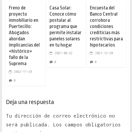
Freno de
Casa Solar:
Encuesta del
proyecto
Conoce cómo
Banco Central
inmobiliario en
postular al
corrobora
Puertecillo:
programa que
condiciones
Abogados
permite instalar
crediticias más
abordan
paneles solares
restrictivas para
implicancias del
en tu hogar
hipotecarios
«histórico»
2021-06-22
2021-12-20
fallo de la
0
0
Suprema
2022-11-29
0
Deja una respuesta
Tu dirección de correo electrónico no
será publicada.
Los campos obligatorios