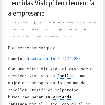
Leonidas Vial: piden clemencia
a empresario
2020-12-11
Centro de Documentación Instituto de
la Vivienda
1924 visitas
0 Comment
,
,
mercado inmobiliario
regiones
vivienda
Por Yessenia Márquez
Fuente:
BioBio Chile 11/12/2020
Con una carta dirigida al empresario
Leonidas Vial y a su
familia
, una
mujer de Cachagua en la comuna de
Zapallar -región de Valparaíso-
busca
recuperar su
vivienda
rematada
por el Fisco, debido al no