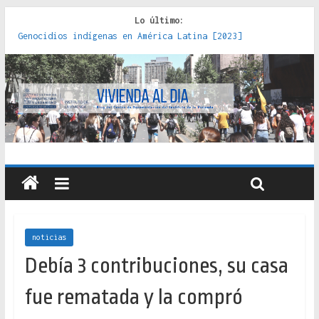
Lo último:
Genocidios indígenas en América Latina [2023]
Estudios sobre la espacialización de los Estados :
políticas, prácticas y representaciones [2022]
Donde el pedernal choca con el acero : hacia una teoría
crítica de las fronteras latinoamericanas [2020]
Criterios técnicos para una vivienda adecuada [2019]
Red de consultorios de la Caja del Seguro Obrero en
Santiago : un patrimonio emblemático [2014]
noticias
Debía 3 contribuciones, su casa
fue rematada y la compró