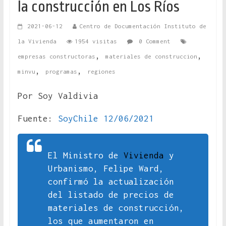
la construcción en Los Ríos
2021-06-12
Centro de Documentación Instituto de
la Vivienda
1954 visitas
0 Comment
,
,
empresas constructoras
materiales de construccion
,
,
minvu
programas
regiones
Por Soy Valdivia
Fuente:
SoyChile 12/06/2021
El Ministro de
Vivienda
y
Urbanismo, Felipe Ward,
confirmó la actualización
del listado de precios de
materiales de construcción,
los que aumentaron en