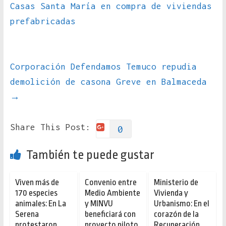
Casas Santa María en compra de viviendas
prefabricadas
Corporación Defendamos Temuco repudia
demolición de casona Greve en Balmaceda
→
Share This Post:
0
También te puede gustar
Viven más de
Convenio entre
Ministerio de
170 especies
Medio Ambiente
Vivienda y
animales: En La
y MINVU
Urbanismo: En el
Serena
beneficiará con
corazón de la
protestaron
proyecto piloto
Recuperación