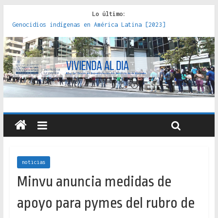
Lo último:
Genocidios indígenas en América Latina [2023]
Estudios sobre la espacialización de los Estados :
políticas, prácticas y representaciones [2022]
Donde el pedernal choca con el acero : hacia una teoría
crítica de las fronteras latinoamericanas [2020]
Criterios técnicos para una vivienda adecuada [2019]
Red de consultorios de la Caja del Seguro Obrero en
Santiago : un patrimonio emblemático [2014]
noticias
Minvu anuncia medidas de
apoyo para pymes del rubro de