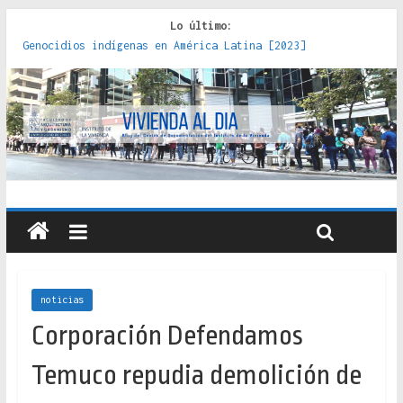
Lo último:
Genocidios indígenas en América Latina [2023]
Estudios sobre la espacialización de los Estados :
políticas, prácticas y representaciones [2022]
Donde el pedernal choca con el acero : hacia una teoría
crítica de las fronteras latinoamericanas [2020]
Criterios técnicos para una vivienda adecuada [2019]
Red de consultorios de la Caja del Seguro Obrero en
Santiago : un patrimonio emblemático [2014]
noticias
Corporación Defendamos
Temuco repudia demolición de