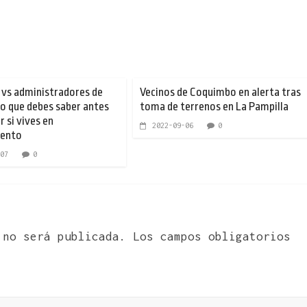
vs administradores de
Vecinos de Coquimbo en alerta tras
 lo que debes saber antes
toma de terrenos en La Pampilla
 si vives en
2022-09-06
0
ento
07
0
 no será publicada.
Los campos obligatorios