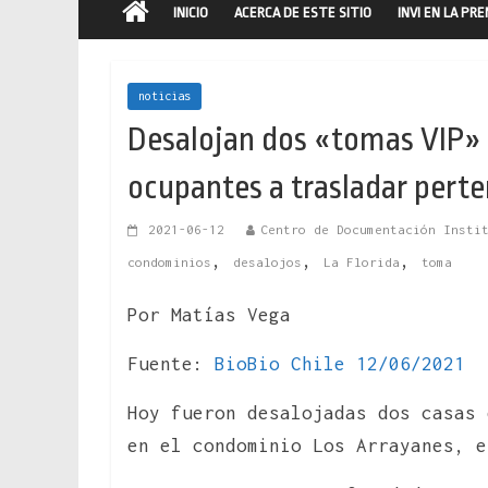
INICIO
ACERCA DE ESTE SITIO
INVI EN LA PR
noticias
Desalojan dos «tomas VIP» e
ocupantes a trasladar pert
2021-06-12
Centro de Documentación Insti
,
,
,
condominios
desalojos
La Florida
toma
Por Matías Vega
Fuente:
BioBio Chile 12/06/2021
Hoy fueron desalojadas dos casas 
en el condominio Los Arrayanes, 