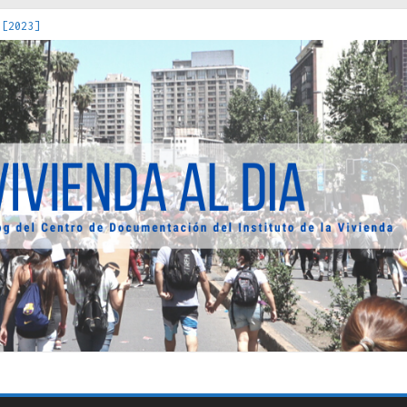
 [2023]
os Estados : políticas, prácticas y representaciones [2022]
 hacia una teoría crítica de las fronteras latinoamericanas [202
decuada [2019]
uro Obrero en Santiago : un patrimonio emblemático [2014]