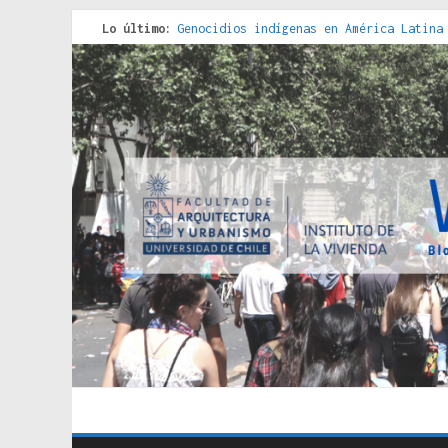
Lo último:
Genocidios indígenas en América Latina
Estudios sobre la espacialización de l
Donde el pedernal choca con el acero :
Criterios técnicos para una vivienda a
Red de consultorios de la Caja del Seg