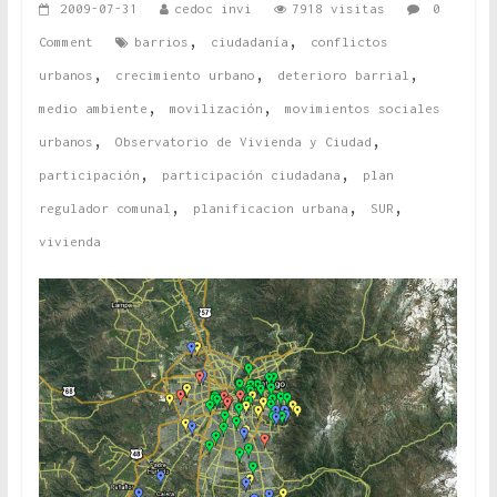
2009-07-31
cedoc invi
7918 visitas
0
,
,
Comment
barrios
ciudadanía
conflictos
,
,
,
urbanos
crecimiento urbano
deterioro barrial
,
,
medio ambiente
movilización
movimientos sociales
,
,
urbanos
Observatorio de Vivienda y Ciudad
,
,
participación
participación ciudadana
plan
,
,
,
regulador comunal
planificacion urbana
SUR
vivienda