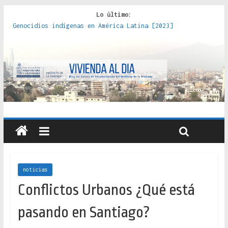
Lo último:
Genocidios indígenas en América Latina [2023]
Estudios sobre la espacialización de los Estados :
políticas, prácticas y representaciones [2022]
Donde el pedernal choca con el acero : hacia una teoría
crítica de las fronteras latinoamericanas [2020]
Criterios técnicos para una vivienda adecuada [2019]
Red de consultorios de la Caja del Seguro Obrero en
Santiago : un patrimonio emblemático [2014]
noticias
Conflictos Urbanos ¿Qué está
pasando en Santiago?