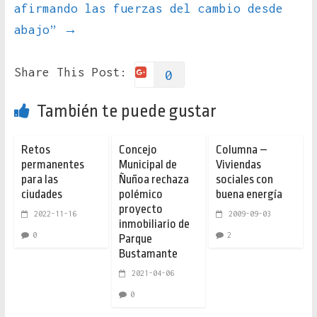
afirmando las fuerzas del cambio desde
abajo”
→
Share This Post:
0
También te puede gustar
Retos
Concejo
Columna –
permanentes
Municipal de
Viviendas
para las
Ñuñoa rechaza
sociales con
ciudades
polémico
buena energía
proyecto
2022-11-16
2009-09-03
inmobiliario de
0
2
Parque
Bustamante
2021-04-06
0