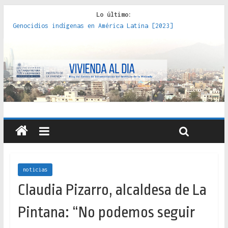
Lo último:
Genocidios indígenas en América Latina [2023]
Estudios sobre la espacialización de los Estados :
políticas, prácticas y representaciones [2022]
Donde el pedernal choca con el acero : hacia una teoría
crítica de las fronteras latinoamericanas [2020]
Criterios técnicos para una vivienda adecuada [2019]
Red de consultorios de la Caja del Seguro Obrero en
Santiago : un patrimonio emblemático [2014]
noticias
Claudia Pizarro, alcaldesa de La
Pintana: “No podemos seguir