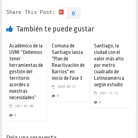
Share This Post:
0
También te puede gustar
Académico de la
Comuna de
Santiago, la
UVM: “Debemos
Santiago lanza
ciudad con el
tener
"Plan de
valor más alto
herramientas de
Reactivación de
por metro
gestión del
Barrios" en
cuadrado de
territorio
inicio de Fase 3
Latinoamérica
acordes a
según estudio
2020-09-27
nuestras
2021-12-12
0
necesidades”
0
2021-01-06
0
Deja una respuesta