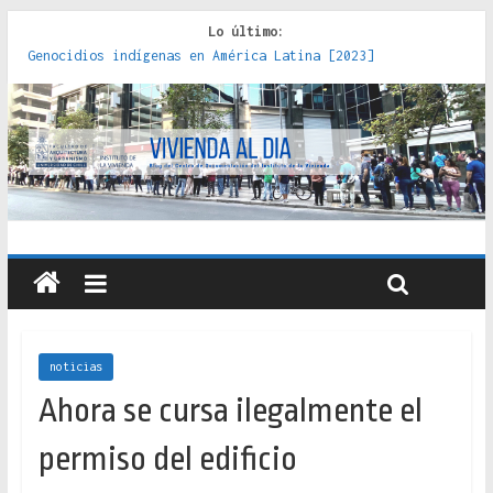
Lo último:
Genocidios indígenas en América Latina [2023]
Estudios sobre la espacialización de los Estados :
políticas, prácticas y representaciones [2022]
Donde el pedernal choca con el acero : hacia una teoría
crítica de las fronteras latinoamericanas [2020]
Criterios técnicos para una vivienda adecuada [2019]
Red de consultorios de la Caja del Seguro Obrero en
Santiago : un patrimonio emblemático [2014]
noticias
Ahora se cursa ilegalmente el
permiso del edificio