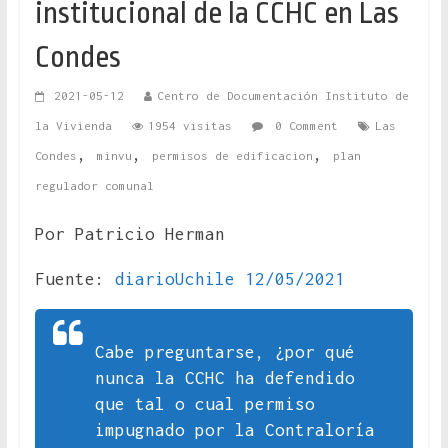
institucional de la CCHC en Las
Condes
2021-05-12
Centro de Documentación Instituto de
la Vivienda
1954 visitas
0 Comment
Las
,
,
,
Condes
minvu
permisos de edificacion
plan
regulador comunal
Por Patricio Herman
Fuente:
diarioUchile 12/05/2021
Cabe preguntarse, ¿por qué
nunca la CCHC ha defendido
que tal o cual permiso
impugnado por la Contraloría