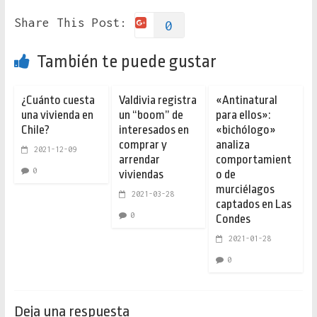
Share This Post:
0
También te puede gustar
¿Cuánto cuesta
Valdivia registra
«Antinatural
una vivienda en
un “boom” de
para ellos»:
Chile?
interesados en
«bichólogo»
comprar y
analiza
2021-12-09
arrendar
comportamient
0
viviendas
o de
murciélagos
2021-03-28
captados en Las
0
Condes
2021-01-28
0
Deja una respuesta