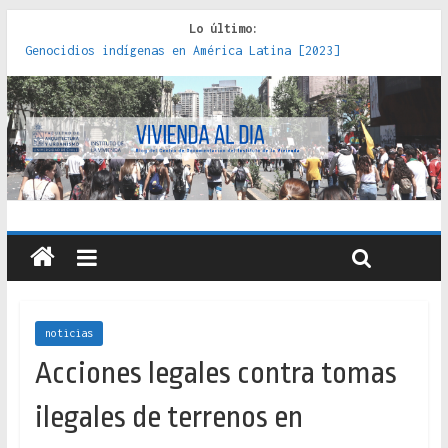
Lo último:
Genocidios indígenas en América Latina [2023]
Estudios sobre la espacialización de los Estados :
políticas, prácticas y representaciones [2022]
Donde el pedernal choca con el acero : hacia una teoría
crítica de las fronteras latinoamericanas [2020]
Criterios técnicos para una vivienda adecuada [2019]
Red de consultorios de la Caja del Seguro Obrero en
Santiago : un patrimonio emblemático [2014]
noticias
Acciones legales contra tomas
ilegales de terrenos en