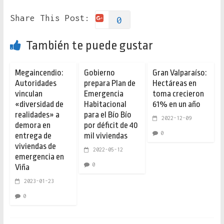
Share This Post:
0
También te puede gustar
Megaincendio:
Gobierno
Gran Valparaíso:
Autoridades
prepara Plan de
Hectáreas en
vinculan
Emergencia
toma crecieron
«diversidad de
Habitacional
61% en un año
realidades» a
para el Bío Bío
2022-12-09
demora en
por déficit de 40
0
entrega de
mil viviendas
viviendas de
2022-05-12
emergencia en
0
Viña
2023-01-23
0