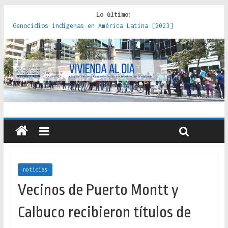
Lo último:
Genocidios indígenas en América Latina [2023]
Estudios sobre la espacialización de los Estados :
políticas, prácticas y representaciones [2022]
Donde el pedernal choca con el acero : hacia una teoría
crítica de las fronteras latinoamericanas [2020]
Criterios técnicos para una vivienda adecuada [2019]
Red de consultorios de la Caja del Seguro Obrero en
Santiago : un patrimonio emblemático [2014]
noticias
Vecinos de Puerto Montt y
Calbuco recibieron títulos de