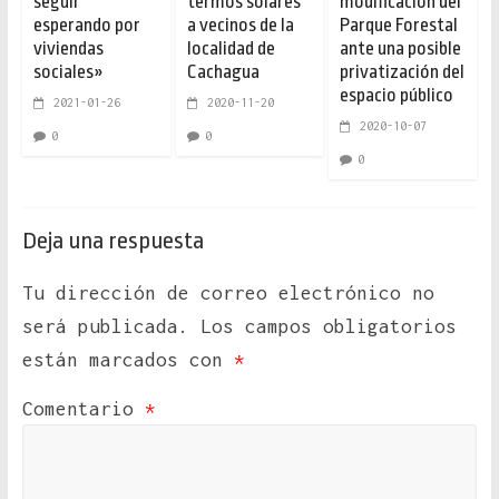
seguir
termos solares
modificación del
esperando por
a vecinos de la
Parque Forestal
viviendas
localidad de
ante una posible
sociales»
Cachagua
privatización del
espacio público
2021-01-26
2020-11-20
2020-10-07
0
0
0
Deja una respuesta
Tu dirección de correo electrónico no
será publicada.
Los campos obligatorios
están marcados con
*
Comentario
*