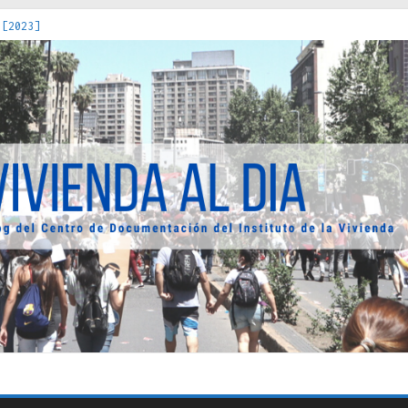
 [2023]
os Estados : políticas, prácticas y representaciones [2022]
 hacia una teoría crítica de las fronteras latinoamericanas [202
decuada [2019]
uro Obrero en Santiago : un patrimonio emblemático [2014]