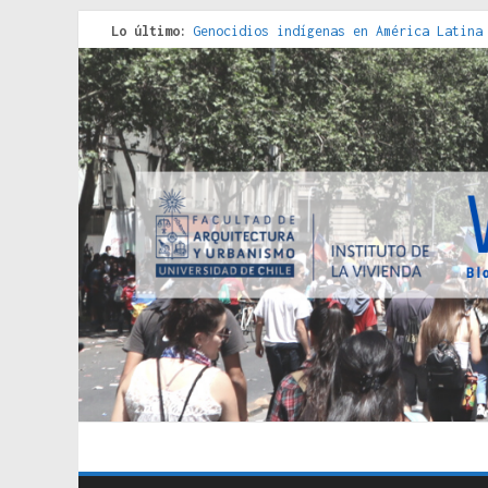
Lo último:
Genocidios indígenas en América Latina
Estudios sobre la espacialización de l
Donde el pedernal choca con el acero :
Criterios técnicos para una vivienda a
Red de consultorios de la Caja del Seg