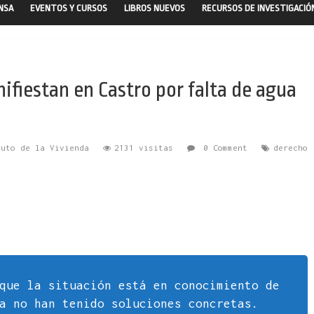
ENSA
EVENTOS Y CURSOS
LIBROS NUEVOS
RECURSOS DE INVESTIGACIÓ
ifiestan en Castro por falta de agua
tuto de la Vivienda
2131 visitas
0 Comment
derecho
que la situación está en conocimiento de
a no han tenido soluciones concretas.