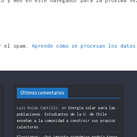
co y web en este navegador para la próxima ve
ir el spam.
Aprende cómo se procesan los datos
Últimos comentarios
Luis Rojas Castillo.
en
Energía solar para las
poblaciones. Estudiantes de la U. de Chile
enseñan a la comunidad a construir sus propios
colectores
n
Elecciones: ¿Qué impacto económico podría tener