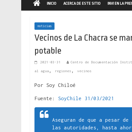
INICIO
ACERCA DE ESTE SITIO
INVI EN LA PR
noticias
Vecinos de La Chacra se man
potable
2021-03-31
Centro de Documentación Insti
,
,
al agua
regiones
vecinos
Por Soy Chiloé
Fuente:
SoyChile 31/03/2021
Aseguran de que a pesar de 
las autoridades, hasta ahor