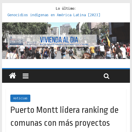
Lo último:
Genocidios indígenas en América Latina [2023]
Estudios sobre la espacialización de los Estados :
políticas, prácticas y representaciones [2022]
Donde el pedernal choca con el acero : hacia una teoría
crítica de las fronteras latinoamericanas [2020]
Criterios técnicos para una vivienda adecuada [2019]
Red de consultorios de la Caja del Seguro Obrero en
Santiago : un patrimonio emblemático [2014]
noticias
Puerto Montt lidera ranking de
comunas con más proyectos