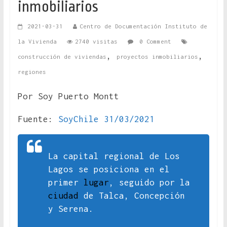
inmobiliarios
2021-03-31
Centro de Documentación Instituto de
la Vivienda
2740 visitas
0 Comment
,
,
construcción de viviendas
proyectos inmobiliarios
regiones
Por Soy Puerto Montt
Fuente:
SoyChile 31/03/2021
La capital regional de Los
Lagos se posiciona en el
primer
lugar
, seguido por la
ciudad
de Talca, Concepción
y Serena.