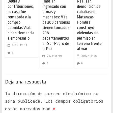
Debía 3
Habrían
Realizan
contribuciones,
ingresado con
demolición de
su casa fue
armas y
cabañas en
rematada y la
machetes: Más
Matanzas:
compró
de 200 personas
Hombre
Leonidas Vial:
tienen tomados
construyó
piden clemencia
208
viviendas sin
a empresario
departamentos
permiso en
en San Pedro de
terreno frente
2020-12-11
la Paz
al mar
0
2023-05-03
2022-12-06
0
0
Deja una respuesta
Tu dirección de correo electrónico no
será publicada.
Los campos obligatorios
están marcados con
*