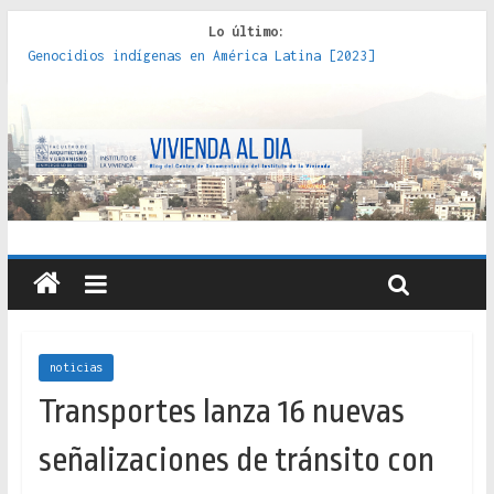
Lo último:
Genocidios indígenas en América Latina [2023]
Estudios sobre la espacialización de los Estados :
políticas, prácticas y representaciones [2022]
Donde el pedernal choca con el acero : hacia una teoría
crítica de las fronteras latinoamericanas [2020]
Criterios técnicos para una vivienda adecuada [2019]
Red de consultorios de la Caja del Seguro Obrero en
Santiago : un patrimonio emblemático [2014]
noticias
Transportes lanza 16 nuevas
señalizaciones de tránsito con