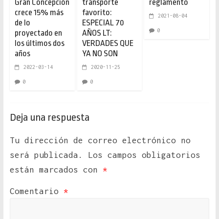
Gran Concepción
transporte
reglamento
crece 15% más
favorito:
2021-08-04
de lo
ESPECIAL 70
0
proyectado en
AÑOS LT:
los últimos dos
VERDADES QUE
años
YA NO SON
2022-03-14
2020-11-25
0
0
Deja una respuesta
Tu dirección de correo electrónico no
será publicada.
Los campos obligatorios
están marcados con
*
Comentario
*